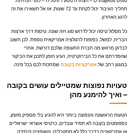
טופס D'Viajeros – הצהרת נוסע דיגיטלית – לפני הנחיתה.
תהליך העיבוד יכול לקחת עד 72 שעות, אז אל תשאירו את זה
לרגע האחרון.
כל מסלול טיסה יכול לדרוש סוג ויזה שונה. טיסות דרך ארצות
הברית, למשל, כפופות לרגולציה אמריקאית נוספת. לכן חשוב
לבדוק מראש מה חברת התעופה שלכם דורשת. אחרי
שהסדרתם את כל הבירוקרטיה, הגיע הזמן לתכנן את הביקור
במגוון רחב של
אטרקציות בקובה
שמחכות לכם בכל פינה.
טעויות נפוצות שמטיילים עושים בקובה
– ואיך להימנע מהן
הטעות הראשונה והנפוצה ביותר היא להגיע בלי מספיק מזומן.
כספומטים בקובה לא תמיד עובדים, כרטיסי אשראי ישראליים
או אמריקאיים בדרך כלל לא מתקבלים, והאופציה היחידה