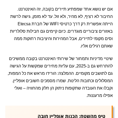
אם יש נושא אחד שמפתיע תיירים בקובה, זה האינטרנט.
החיבור לא רציף, לא מהיר, ולא זול. עד לא מזמן, גישה לרשת
הייתה אפשרית רק דרך כרטיסי WIFI של חברת Etecsa
באזורים ציבוריים מוגדרים. כיום קיימים גם חבילות סלולריות
וסים מקומי לתיירים, אבל המהירות והיציבות רחוקות ממה
שאתם רגילים אליו.
שינויי מדיניות ותמחור של שירותי האינטרנט בקובה ממשיכים
להתרחש גם ב-2025, עם עליות מחירים שמקשות על הגישה
גם לתושבים מקומיים. ההמלצה: הורידו מראש את כל המפות,
המסלולים וכתובות הלינות. שמרו מסמכים חשובים אופליין.
וקבלו את העובדה שתקופות ניתוק הן חלק מהחוויה – ואולי
אפילו מרעננות.
טיפ מהשטח: הכנות אופליין חובה