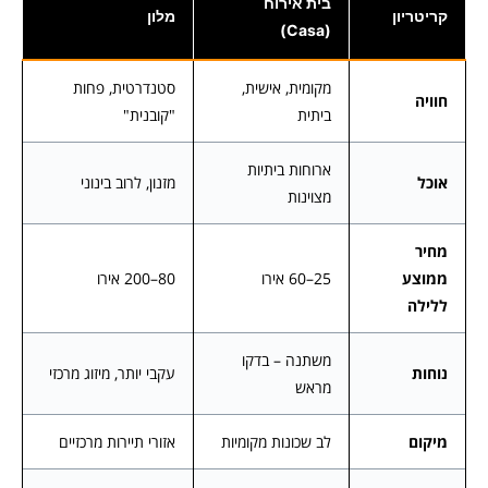
בית אירוח
קריטריון
מלון
(Casa)
מקומית, אישית,
סטנדרטית, פחות
חוויה
ביתית
"קובנית"
ארוחות ביתיות
אוכל
מזנון, לרוב בינוני
מצוינות
מחיר
ממוצע
25–60 אירו
80–200 אירו
ללילה
משתנה – בדקו
נוחות
עקבי יותר, מיזוג מרכזי
מראש
מיקום
לב שכונות מקומיות
אזורי תיירות מרכזיים