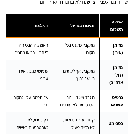
שהיה נכון לפני חצי שנה לא בהכרח תקף היום.
אמצעי
זמינות בפועל
המלצה
תשלום
מזומן
מתקבל כמעט בכל
האופציה הבטוחה
(אירו)
מקום
ביותר – הביאו מספיק
מזומן
מתקבל, אך לעיתים
שימושי כגיבוי, אירו
(דולר
בשער נמוך
עדיף
ארה"ב)
כרטיס
מוגבל מאוד – רוב
אל תסמכו עליו כמקור
אשראי
הכרטיסים לא עובדים
יחיד
קיים בערים גדולות,
רק כגיבוי, לא
כספומט
לא תמיד פעיל
כאסטרטגיה ראשית