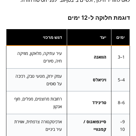
לאט להוריד הילוך, ולסיים ב"בטן-גב" לפני הטיסה חזרה.
דוגמת חלוקה ל-12 ימים
ימים
יעד
דגש מרכזי
עיר עתיקה, מלאקון, מוזיקה
1–3
הוואנה
חיה, סיורים
עמק ירוק, מטעי טבק, רכיבה
4–5
ויניאלס
על סוסים
רחובות מרוצפים, מפלים, חוף
6–8
טרינידד
אנקון
9–
סיינפואגוס /
ארכיטקטורה צרפתית, אווירת
10
קמגוויי
עיר ביניים